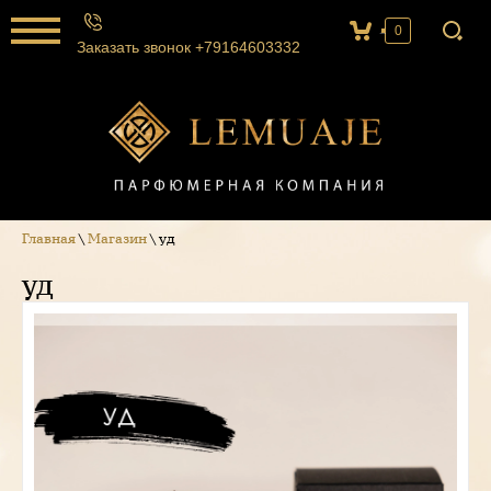
0
Заказать звонок +79164603332
Главная
\
Магазин
\ уд
уд