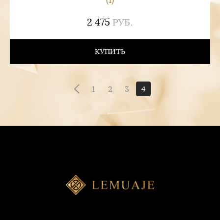
(1)
2 475
РУБ.
КУПИТЬ
1
2
3
4